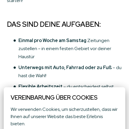
starten!
DAS SIND DEINE AUFGABEN:
Einmal pro Woche am Samstag
Zeitungen
zustellen – in einem festen Gebiet vor deiner
Haustür
Unterwegs mit Auto, Fahrrad oder zu Fuß
– du
hast die Wahl!
Flexible Arbeitszeit
– du entscheidest selbst,
wann du zustellst
VEREINBARUNG ÜBER COOKIES
Ideal für Schüler, Studierende & alle die einen
Wir verwenden Cookies, um sicherzustellen, dass wir 
Nebenjob suchen
Ihnen auf unserer Website das beste Erlebnis 
bieten.