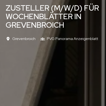
ZUSTELLER (M/W/D) FÜR
WOCHENBLÄTTER IN
GREVENBROICH
Grevenbroich
PVG Panorama Anzeigenblatt